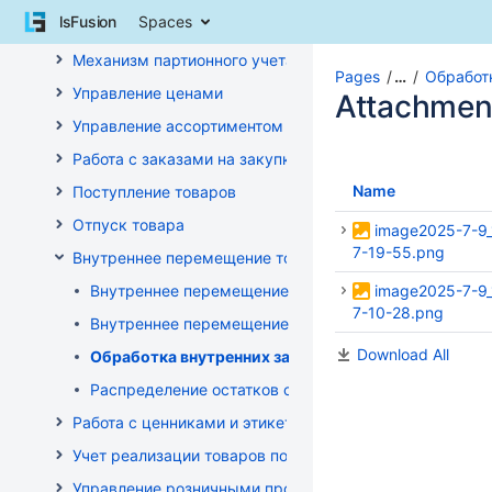
Skip
lsFusion
Spaces
Работа со справочниками
to
content
Механизм партионного учета
Skip
Pages
…
Обработ
Управление ценами
to
Attachmen
breadcrumbs
Управление ассортиментом магазинов
Skip
Работа с заказами на закупку
to
header
Name
Поступление товаров
menu
Отпуск товара
Skip
image2025-7-9_
to
7-19-55.png
Внутреннее перемещение товаров
action
Внутреннее перемещение через документ поставки 
image2025-7-9_
menu
7-10-28.png
Skip
Внутреннее перемещение через накладные (РБ)
to
Download All
Обработка внутренних заказов
quick
search
Распределение остатков склада по заказам магази
Работа с ценниками и этикетками
Учет реализации товаров по кассе
Управление розничными продажами