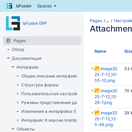
Skip
lsFusion
Spaces
to
content
Skip
Pages
…
Настрой
lsFusion ERP
to
Attachmen
breadcrumbs
Skip
Pages
to
Обзор
header
Name
Siz
menu
Документация
Skip
Интерфейс
to
image20
53 
action
25-7-12_10-
Общее описание интерфейса клиента
menu
55-10.png
Структура формы
Skip
image20
70 
to
Пользовательская настройка интерфейса
25-7-12_12-
quick
Режимы представления данных
29-7.png
search
Изменения в интерфейсе 5 версии платформы
image20
29 
25-7-12_12-
Интерфейс 6 версии платформы
5-49.png
Объекты