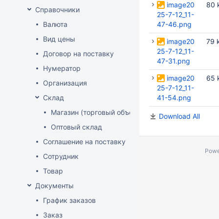
image20
80 
Справочники
25-7-12_11-
Валюта
47-46.png
Вид цены
image20
79 
25-7-12_11-
Договор на поставку
47-31.png
Нумератор
image20
65 
Организация
25-7-12_11-
Склад
41-54.png
Магазин (торговый объект)
Download All
Оптовый склад
Соглашение на поставку
Powe
Сотрудник
Товар
Документы
График заказов
Заказ