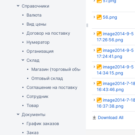
57.png
Справочники
Валюта
56.png
Вид цены
Договор на поставку
image2014-9-5
17:26:56.png
Нумератор
image2014-9-5
Организация
17:24:41.png
Склад
image2014-9-5
Магазин (торговый объект)
14:34:15.png
Оптовый склад
image2014-7-1
Соглашение на поставку
16:43:46.png
Сотрудник
image2014-7-1
Товар
16:37:38.png
Документы
Download All
График заказов
Заказ