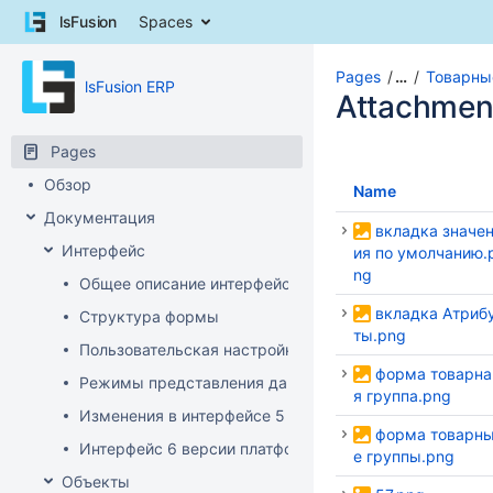
Skip
lsFusion
Spaces
to
content
Skip
Pages
…
Товарны
lsFusion ERP
to
Attachmen
breadcrumbs
Skip
Pages
to
Обзор
header
Name
menu
Документация
Skip
вкладка значе
Интерфейс
to
ия по умолчанию.
action
ng
Общее описание интерфейса клиента
menu
вкладка Атриб
Структура формы
Skip
ты.png
to
Пользовательская настройка интерфейса
quick
форма товарна
Режимы представления данных
search
я группа.png
Изменения в интерфейсе 5 версии платформы
форма товарн
Интерфейс 6 версии платформы
е группы.png
Объекты