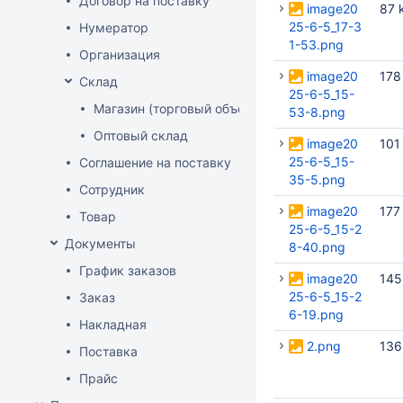
Договор на поставку
image20
87 
25-6-5_17-3
Нумератор
1-53.png
Организация
image20
178
Склад
25-6-5_15-
Магазин (торговый объект)
53-8.png
Оптовый склад
image20
101
25-6-5_15-
Соглашение на поставку
35-5.png
Сотрудник
image20
177
Товар
25-6-5_15-2
Документы
8-40.png
График заказов
image20
145
25-6-5_15-2
Заказ
6-19.png
Накладная
2.png
136
Поставка
Прайс