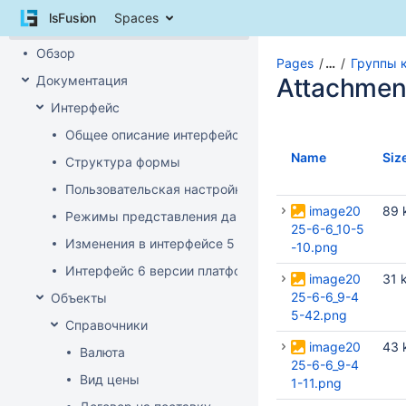
Skip
lsFusion
Spaces
to
Pages
content
Обзор
Skip
Pages
…
Группы 
to
Документация
Attachmen
breadcrumbs
Интерфейс
Skip
to
Общее описание интерфейса клиента
header
Name
Siz
Структура формы
menu
Skip
Пользовательская настройка интерфейса
to
image20
89 
Режимы представления данных
action
25-6-6_10-5
menu
Изменения в интерфейсе 5 версии платформы
-10.png
Skip
Интерфейс 6 версии платформы
image20
31 
to
25-6-6_9-4
quick
Объекты
5-42.png
search
Справочники
image20
43 
Валюта
25-6-6_9-4
Вид цены
1-11.png