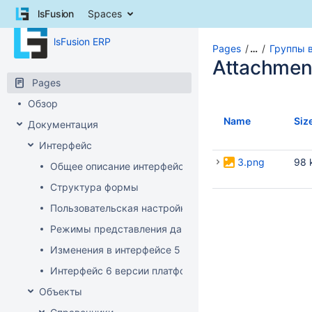
Skip
lsFusion
Spaces
to
content
lsFusion ERP
Skip
Pages
…
Группы 
to
Attachmen
breadcrumbs
Pages
Skip
to
Обзор
header
Name
Siz
Документация
menu
Skip
Интерфейс
to
3.png
98 
Общее описание интерфейса клиента
action
menu
Структура формы
Skip
Пользовательская настройка интерфейса
to
quick
Режимы представления данных
search
Изменения в интерфейсе 5 версии платформы
Интерфейс 6 версии платформы
Объекты