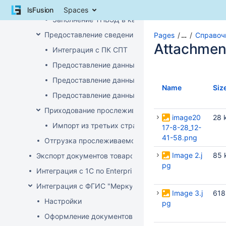
Skip
Загрузка и обработка кодов ТН ВЭД
lsFusion
Spaces
to
Заполнение ТНВЭД в карточке товара
content
Skip
Предоставление сведений о прослеживаемых това
Pages
…
Справоч
to
Attachmen
Интеграция с ПК СПТ
breadcrumbs
Skip
Предоставление данных по остаткам (инвентари
to
Предоставление данных о ввозе
header
Name
Siz
menu
Предоставление данных о произведенных прос
Skip
Приходование прослеживаемого товара
to
image20
28 
action
Импорт из третьих стран (не ЕАЭС)
17-8-28_12-
menu
41-58.png
Отгрузка прослеживаемого товара
Skip
Image 2.j
85 
to
Экспорт документов товародвижения
pg
quick
Интеграция с 1С по EnterpriseData
search
Интеграция с ФГИС "Меркурий"
Image 3.j
618
Настройки
pg
Оформление документов с ВСД