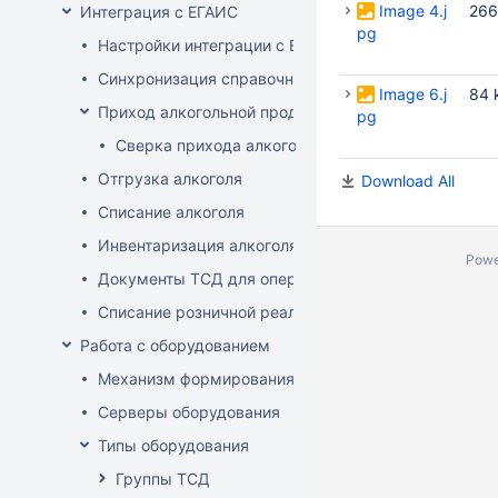
Image 4.j
266
Интеграция с ЕГАИС
pg
Настройки интеграции с ЕГАИС
Синхронизация справочников
Image 6.j
84 
Приход алкогольной продукции
pg
Сверка прихода алкоголя на ТСД
Отгрузка алкоголя
Download All
Списание алкоголя
Инвентаризация алкоголя
Powe
Документы ТСД для операций с алкоголем
Списание розничной реализации алкоголя
Работа с оборудованием
Механизм формирования стоп-листа
Серверы оборудования
Типы оборудования
Группы ТСД