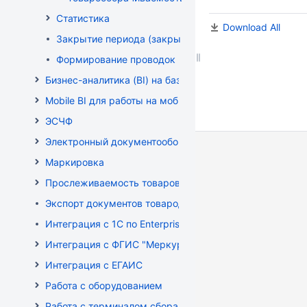
Статистика
Download All
Закрытие периода (закрытие документов)
Формирование проводок
Бизнес-аналитика (BI) на базе OLAP DRUID
Mobile BI для работы на мобильных устройствах
ЭСЧФ
Электронный документооборот (РБ)
Маркировка
Прослеживаемость товаров
Экспорт документов товародвижения
Интеграция с 1С по EnterpriseData
Интеграция с ФГИС "Меркурий"
Интеграция с ЕГАИС
Работа с оборудованием
Работа с терминалом сбора данных (ТСД)