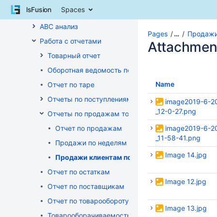
Skip
lsFusion
Spaces
Аналитический отчет
to
content
ABC анализ
Skip
Pages
…
Продажи
Работа с отчетами
to
Attachmen
breadcrumbs
Товарный отчет
Skip
Оборотная ведомость по группам, товарам, пост
to
header
Name
Отчет по таре
menu
Отчеты по поступлениям товара
Skip
image2019-6-2
to
_12-0-27.png
Отчеты по продажам товара
action
Отчет по продажам
image2019-6-2
menu
_11-58-41.png
Skip
Продажи по неделям
to
Image 14.jpg
Продажи клиентам по неделям
quick
search
Отчет по остаткам
Image 12.jpg
Отчет по поставщикам
Отчет по товарообороту
Image 13.jpg
Товарооборачиваемость по поставщикам