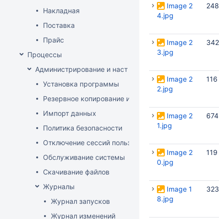
Image 2
248
Накладная
4.jpg
Поставка
Прайс
Image 2
342
3.jpg
Процессы
Администрирование и настройка
Image 2
116
Установка программы
2.jpg
Резервное копирование и восстановление базы да
Импорт данных
Image 2
674
1.jpg
Политика безопасности
Отключение сессий пользователя
Image 2
119
Обслуживание системы
0.jpg
Скачивание файлов
Журналы
Image 1
323
8.jpg
Журнал запусков
Журнал изменений