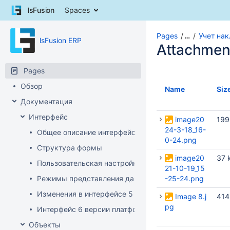
Skip
lsFusion
Spaces
to
content
Skip
Pages
…
Учет нак
lsFusion ERP
to
Attachmen
breadcrumbs
Skip
Pages
to
Обзор
header
Name
Siz
menu
Документация
Skip
Интерфейс
to
image20
199
action
24-3-18_16-
Общее описание интерфейса клиента
menu
0-24.png
Структура формы
Skip
image20
37 
to
Пользовательская настройка интерфейса
21-10-19_15
quick
Режимы представления данных
-25-24.png
search
Изменения в интерфейсе 5 версии платформы
Image 8.j
414
pg
Интерфейс 6 версии платформы
Объекты