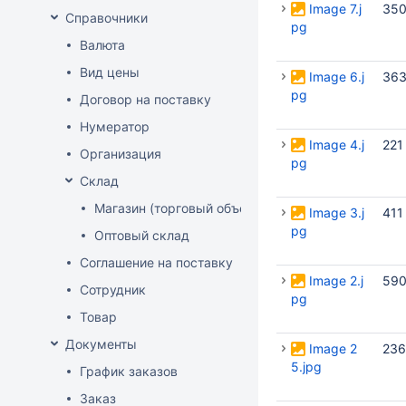
Image 7.j
350
Справочники
pg
Валюта
Вид цены
Image 6.j
363
pg
Договор на поставку
Нумератор
Image 4.j
221
Организация
pg
Склад
Магазин (торговый объект)
Image 3.j
411
pg
Оптовый склад
Соглашение на поставку
Image 2.j
590
Сотрудник
pg
Товар
Документы
Image 2
236
5.jpg
График заказов
Заказ