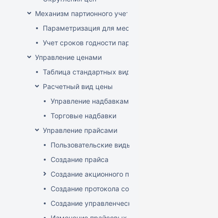
Механизм партионного учета
Параметризация для места хранения механизма ис
Учет сроков годности партий
Управление ценами
Таблица стандартных видов цен
Расчетный вид цены
Управление надбавками
Торговые надбавки
Управление прайсами
Пользовательские виды цен
Создание прайса
Создание акционного прайса
Создание протокола согласования цен
Создание управленческого прайса
Изменение прайсовых цен