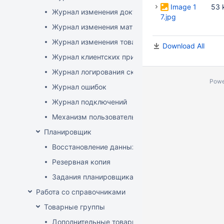
Image 1
53 
Журнал изменения документов
7.jpg
Журнал изменения матриц
Журнал изменения товаров
Download All
Журнал клиентских приложений
Журнал логирования сканирований штрихкодов
Powe
Журнал ошибок
Журнал подключений
Механизм пользовательского логирования
Планировщик
Восстановление данных
Резервная копия
Задания планировщика
Работа со справочниками
Товарные группы
Дополнительные товарные группы