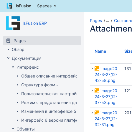
Skip
lsFusion
Spaces
to
content
Skip
Pages
…
Составл
lsFusion ERP
to
Attachmen
breadcrumbs
Skip
Pages
to
Обзор
header
Name
Siz
menu
Документация
Skip
Интерфейс
to
image20
131
action
24-3-27_12-
Общее описание интерфейса клиента
menu
42-58.png
Структура формы
Skip
image20
121
to
Пользовательская настройка интерфейса
24-3-27_12-
quick
Режимы представления данных
37-53.png
search
Изменения в интерфейсе 5 версии платформы
image20
201
24-3-27_12-
Интерфейс 6 версии платформы
32-31.png
Объекты