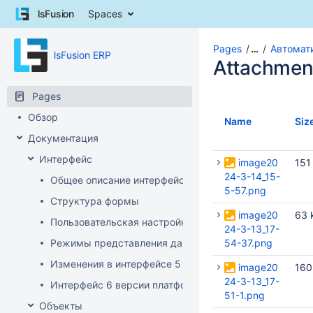
Skip
lsFusion
Spaces
to
content
Skip
Pages
…
Автомат
lsFusion ERP
to
Attachmen
breadcrumbs
Skip
Pages
to
Обзор
header
Name
Siz
menu
Документация
Skip
Интерфейс
to
image20
151
action
24-3-14_15-
Общее описание интерфейса клиента
menu
5-57.png
Структура формы
Skip
image20
63 
to
Пользовательская настройка интерфейса
24-3-13_17-
quick
Режимы представления данных
54-37.png
search
Изменения в интерфейсе 5 версии платформы
image20
160
24-3-13_17-
Интерфейс 6 версии платформы
51-1.png
Объекты