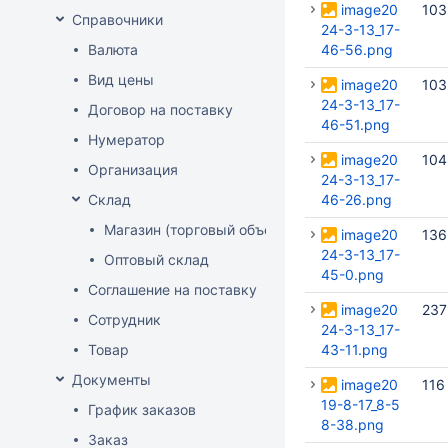
image20
103
Справочники
24-3-13_17-
Валюта
46-56.png
Вид цены
image20
103
24-3-13_17-
Договор на поставку
46-51.png
Нумератор
image20
104
Организация
24-3-13_17-
Склад
46-26.png
Магазин (торговый объект)
image20
136
24-3-13_17-
Оптовый склад
45-0.png
Соглашение на поставку
image20
237
Сотрудник
24-3-13_17-
Товар
43-11.png
Документы
image20
116
19-8-17_8-5
График заказов
8-38.png
Заказ