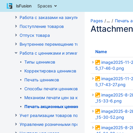
Skip
lsFusion
Spaces
to
Управление ассортиментом магазинов
content
Работа с заказами на закупку
Skip
Pages
…
Печать 
to
Поступление товаров
Attachmen
breadcrumbs
Отпуск товара
Skip
to
Внутреннее перемещение товаров
header
Name
Работа с ценниками и этикетками
menu
Skip
Типы ценников
image2025-11-
to
5_17-46-0.png
Корректировка ценников
action
image2025-11-
menu
Печать ценников
5_17-43-27.png
Skip
Способы печати ценников
to
image2025-8-2
quick
Механизм печати цен за килограмм/литр товара
_15-33-6.png
search
Печать акционных ценников
image2025-8-2
Учет реализации товаров по кассе
_15-30-52.png
Управление розничными продажами
image2025-8-2