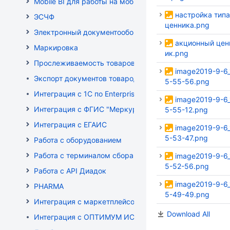
Mobile BI для работы на мобильных устройствах
настройка типа
ЭСЧФ
ценника.png
Электронный документооборот (РБ)
акционный цен
Маркировка
ик.png
Прослеживаемость товаров
image2019-9-6_
Экспорт документов товародвижения
5-55-56.png
Интеграция с 1С по EnterpriseData
image2019-9-6_
Интеграция с ФГИС "Меркурий"
5-55-12.png
Интеграция с ЕГАИС
image2019-9-6_
5-53-47.png
Работа с оборудованием
Работа с терминалом сбора данных (ТСД)
image2019-9-6_
5-52-56.png
Работа с API Диадок
image2019-9-6_
PHARMA
5-49-49.png
Интеграция с маркетплейсом Wildberries
Download All
Интеграция с ОПТИМУМ ИСУМТ