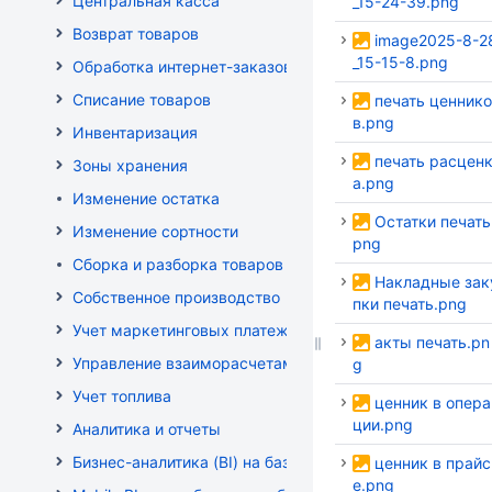
Центральная касса
_15-24-39.png
Возврат товаров
image2025-8-2
_15-15-8.png
Обработка интернет-заказов
Списание товаров
печать ценнико
в.png
Инвентаризация
печать расцен
Зоны хранения
а.png
Изменение остатка
Остатки печать
Изменение сортности
png
Сборка и разборка товаров
Накладные зак
Собственное производство
пки печать.png
Учет маркетинговых платежей
акты печать.pn
Управление взаиморасчетами
g
Учет топлива
ценник в опера
ции.png
Аналитика и отчеты
Бизнес-аналитика (BI) на базе OLAP DRUID
ценник в прайс
е.png