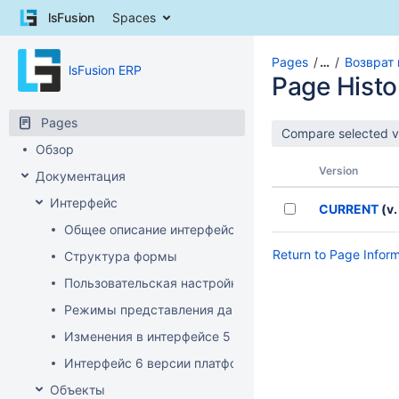
Skip
lsFusion
Spaces
to
content
Skip
Pages
…
Возврат
lsFusion ERP
to
Page Histo
breadcrumbs
Skip
Pages
to
Обзор
header
menu
Version
Документация
Skip
Интерфейс
to
CURRENT
(v.
action
Общее описание интерфейса клиента
menu
Return to Page Infor
Структура формы
Skip
to
Пользовательская настройка интерфейса
quick
Режимы представления данных
search
Изменения в интерфейсе 5 версии платформы
Интерфейс 6 версии платформы
Объекты