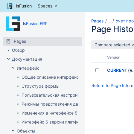
Skip
lsFusion
Spaces
to
content
Skip
Pages
…
Учет пр
lsFusion ERP
to
Page Histo
breadcrumbs
Skip
Pages
to
Обзор
header
menu
Version
Документация
Skip
Интерфейс
to
CURRENT
(v.
action
Общее описание интерфейса клиента
menu
Return to Page Infor
Структура формы
Skip
to
Пользовательская настройка интерфейса
quick
Режимы представления данных
search
Изменения в интерфейсе 5 версии платформы
Интерфейс 6 версии платформы
Объекты