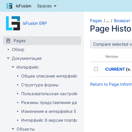
Skip
lsFusion
Spaces
to
content
Skip
Pages
…
Возврат
lsFusion ERP
to
Page Histo
breadcrumbs
Skip
Pages
to
Обзор
header
menu
Version
Документация
Skip
Интерфейс
to
CURRENT
(v.
action
Общее описание интерфейса клиента
menu
Return to Page Infor
Структура формы
Skip
to
Пользовательская настройка интерфейса
quick
Режимы представления данных
search
Изменения в интерфейсе 5 версии платформы
Интерфейс 6 версии платформы
Объекты