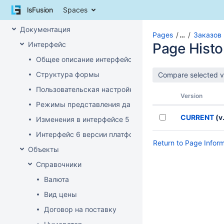
Skip
lsFusion
Spaces
to
Обзор
content
Документация
Skip
Pages
…
Заказов
to
Интерфейс
Page Histo
breadcrumbs
Общее описание интерфейса клиента
Skip
to
Структура формы
header
Пользовательская настройка интерфейса
menu
Version
Skip
Режимы представления данных
to
CURRENT
(v.
Изменения в интерфейсе 5 версии платформы
action
menu
Интерфейс 6 версии платформы
Return to Page Infor
Skip
Объекты
to
quick
Справочники
search
Валюта
Вид цены
Договор на поставку