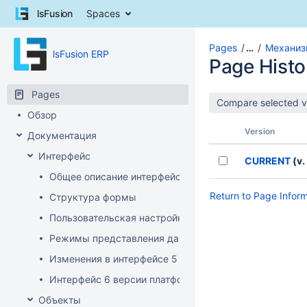
Skip
lsFusion
Spaces
to
content
Skip
Pages
…
Механиз
lsFusion ERP
to
Page Histo
breadcrumbs
Skip
Pages
to
Обзор
header
menu
Version
Документация
Skip
Интерфейс
to
CURRENT
(v.
action
Общее описание интерфейса клиента
menu
Return to Page Infor
Структура формы
Skip
to
Пользовательская настройка интерфейса
quick
Режимы представления данных
search
Изменения в интерфейсе 5 версии платформы
Интерфейс 6 версии платформы
Объекты