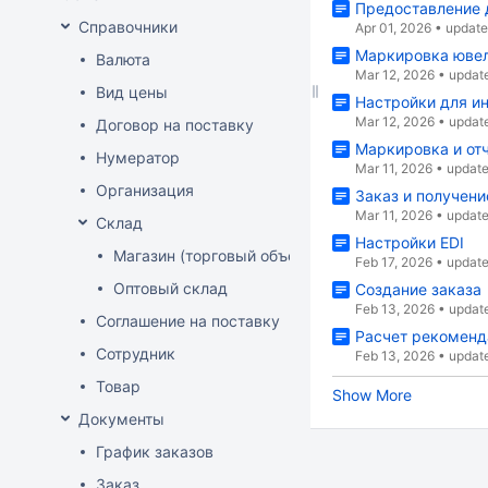
Предоставление 
Справочники
Apr 01, 2026
•
updat
Маркировка юве
Валюта
Mar 12, 2026
•
updat
Вид цены
Настройки для ин
Mar 12, 2026
•
updat
Договор на поставку
Маркировка и от
Нумератор
Mar 11, 2026
•
updat
Организация
Заказ и получен
Mar 11, 2026
•
updat
Склад
Настройки EDI
Магазин (торговый объект)
Feb 17, 2026
•
updat
Оптовый склад
Создание заказа
Feb 13, 2026
•
updat
Соглашение на поставку
Расчет рекоменд
Сотрудник
Feb 13, 2026
•
updat
Товар
Show More
Документы
График заказов
Заказ