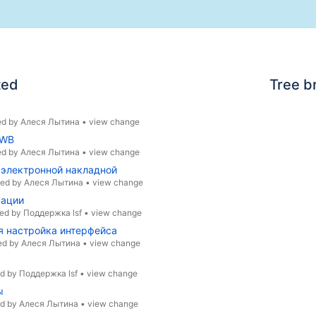
ted
Tree b
ed by
Алеся Лытина
•
view change
 WB
ed by
Алеся Лытина
•
view change
 электронной накладной
ted by
Алеся Лытина
•
view change
рации
ed by
Поддержка lsf
•
view change
я настройка интерфейса
ed by
Алеся Лытина
•
view change
ed by
Поддержка lsf
•
view change
ы
ed by
Алеся Лытина
•
view change