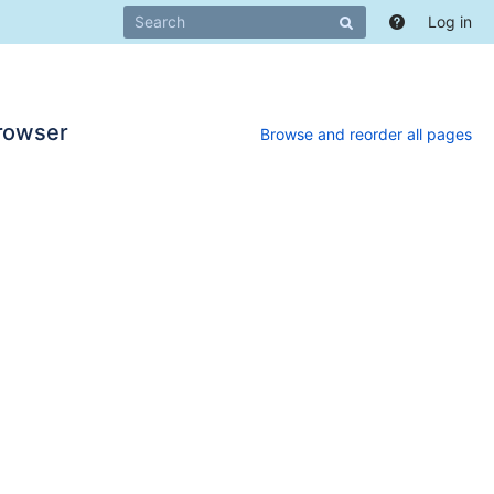
Log in
rowser
Browse and reorder all pages