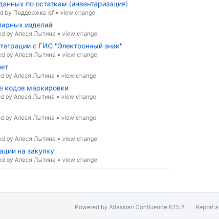
данных по остаткам (инвентаризация)
ed by
Поддержка lsf
•
view change
лирных изделий
ed by
Алеся Лытина
•
view change
теграции с ГИС "Электронный знак"
ed by
Алеся Лытина
•
view change
чет
ed by
Алеся Лытина
•
view change
ие кодов маркировки
ed by
Алеся Лытина
•
view change
ed by
Алеся Лытина
•
view change
ed by
Алеся Лытина
•
view change
ации на закупку
ed by
Алеся Лытина
•
view change
Powered by
Atlassian Confluence
6.15.2
Report a