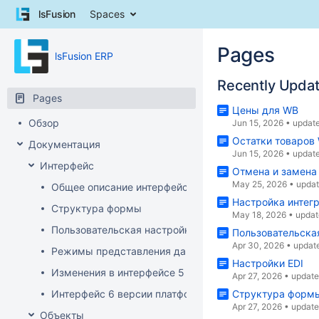
Skip
lsFusion
Spaces
to
content
Skip
Pages
lsFusion ERP
to
breadcrumbs
Recently Upda
Skip
Pages
to
Цены для WB
header
Обзор
Jun 15, 2026
•
updat
menu
Остатки товаров
Документация
Skip
Jun 15, 2026
•
updat
to
Интерфейс
Отмена и замена
action
May 25, 2026
•
upda
Общее описание интерфейса клиента
menu
Настройка интег
Skip
Структура формы
May 18, 2026
•
updat
to
Пользовательская настройка интерфейса
Пользовательска
quick
Apr 30, 2026
•
updat
search
Режимы представления данных
Настройки EDI
Изменения в интерфейсе 5 версии платформы
Apr 27, 2026
•
updat
Интерфейс 6 версии платформы
Структура форм
Apr 27, 2026
•
updat
Объекты