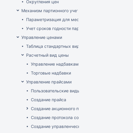
Округления цен
Механизм партионного учета
Параметризация для места хранения механизма ис
Учет сроков годности партий
Управление ценами
Таблица стандартных видов цен
Расчетный вид цены
Управление надбавками
Торговые надбавки
Управление прайсами
Пользовательские виды цен
Создание прайса
Создание акционного прайса
Создание протокола согласования цен
Создание управленческого прайса