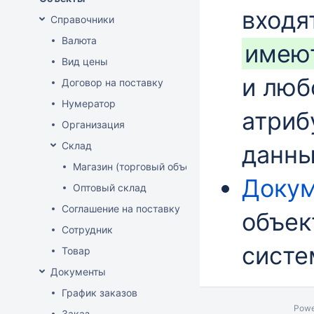
входя
Справочники
Валюта
имею
Вид цены
и лю
Договор на поставку
Нумератор
атриб
Организация
Склад
данны
Магазин (торговый объект)
Доку
Оптовый склад
Соглашение на поставку
объек
Сотрудник
систе
Товар
Документы
График заказов
Powe
Заказ