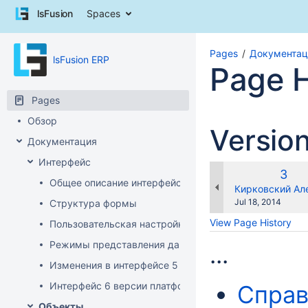
Skip
lsFusion
Spaces
to
content
Skip
Pages
Документац
lsFusion ERP
to
Page H
breadcrumbs
Skip
Pages
to
header
Обзор
Versio
menu
Документация
Skip
to
Интерфейс
action
Old
3
Общее описание интерфейса клиента
menu
Vers
changes.mady.b
Кирковский Ал
Skip
Saved
Jul 18, 2014
Структура формы
to
on
View Page History
Пользовательская настройка интерфейса
quick
search
Режимы представления данных
...
Изменения в интерфейсе 5 версии платформы
Интерфейс 6 версии платформы
Справ
Объекты