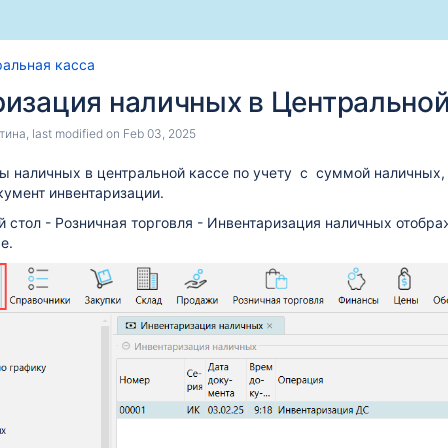
Skip
Go
ральная касса
to
to
изация наличных в Центральной
end
start
of
of
тина
, last modified on
Feb 03, 2025
banner
banner
 наличных в центральной кассе по учету с суммой наличных, 
кумент инвентаризации.
 стол - Розничная торговля - Инвентаризация наличных отобр
се.