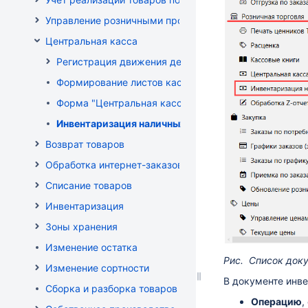
Управление розничными продажами
Центральная касса
Регистрация движения денег в центральной кассе
Формирование листов кассовой книги
Форма "Центральная касса"
Инвентаризация наличных в Центральной кассе
Возврат товаров
Обработка интернет-заказов
Списание товаров
Инвентаризация
Зоны хранения
Изменение остатка
Рис. Список док
Изменение сортности
В документе инве
Сборка и разборка товаров
Операцию
,