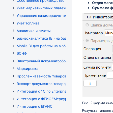
Собственное производство
Отдел мага
Сумма по ф
Учет маркетинговых платежей
Управление взаиморасчетами
Учет топлива
Аналитика и отчеты
Бизнес-аналитика (BI) на базе OLAP DRUID
Mobile BI для работы на мобильных устройствах
ЭСЧФ
Электронный документооборот (РБ)
Маркировка
Прослеживаемость товаров
Экспорт документов товародвижения
Интеграция с 1С по EnterpriseData
Интеграция с ФГИС "Меркурий"
Рис. 2 Форма ин
Интеграция с ЕГАИС
Результат инвент