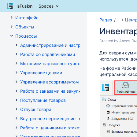
Skip
lsFusion
Spaces
Документация
to
content
Интерфейс
Pages
…
Цент
Skip
Объекты
to
Инвентар
breadcrumbs
Процессы
Skip
Skip
Created by
Алеся Лы
Администрирование и настройка
to
to
header
Go
Для сверки суммы
end
Работа со справочниками
menu
to
используется до
of
Механизм партионного учета
Skip
start
metadata
На форме Рабочий
to
of
Управление ценами
центральной кас
action
metadata
Управление ассортиментом магазинов
menu
Skip
Работа с заказами на закупку
to
Поступление товаров
quick
search
Отпуск товара
Внутреннее перемещение товаров
Работа с ценниками и этикетками
Учет реализации товаров по кассе