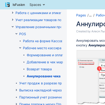
Skip
lsFusion
Spaces
Внутреннее перемещение товаров
to
content
Работа с ценниками и этикетками
Pages
…
Рабо
Skip
Учет реализации товаров по кассе
to
Аннулир
breadcrumbs
Управление розничными продажами
Skip
Skip
Created by
Алеся Лы
POS
to
to
header
Go
Аннулировать мож
end
Работа на форме Кассовые операции
menu
to
кнопку
Аннулиро
of
Рабочее место кассира
Skip
start
metadata
to
of
Формирование и оплата чека
action
metadata
Добавление в чек маркированных товаров
menu
Skip
Возврат товара
to
Аннулирование чека
quick
search
Учет продаж в разрезе продавцов-консультантов
Выписка накладной через POS
Партионный учет розничных продаж
Прием платежа через O!плати