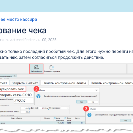
Skip
Go
чее место кассира
to
to
ование чека
end
start
of
of
тина
, last modified on
Jul 09, 2025
banner
banner
но только последний пробитый чек. Для этого нужно перейти 
вать чек
, затем согласиться продолжить действие.