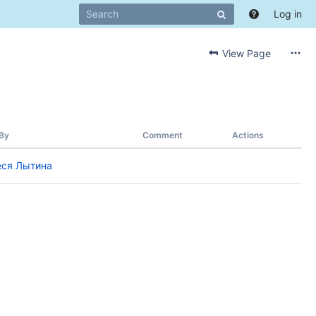
Log in
View Page
By
Comment
Actions
еся Лытина