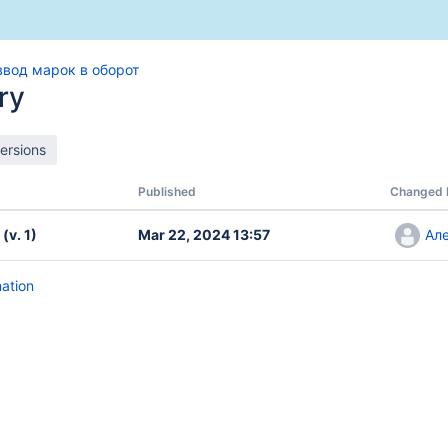
ввод марок в оборот
ry
Published
Changed 
(v. 1)
Mar 22, 2024 13:57
Ал
mation
варом