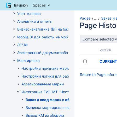
Skip
lsFusion
Spaces
Управление взаиморасчетами
to
content
Учет топлива
Skip
Pages
…
Заказ и 
Аналитика и отчеты
to
Page Histo
breadcrumbs
Бизнес-аналитика (BI) на базе OLAP DRUID
Skip
Mobile BI для работы на мобильных устройствах
to
header
ЭСЧФ
menu
Version
Электронный документооборот (РБ)
Skip
to
Маркировка
CURRENT
action
Настройка признака маркировки для товаров
menu
Return to Page Infor
Skip
Настройки логики для работы с маркированным то
to
Агрегированные марки
quick
search
Интеграция ГИС МТ "Честный знак" (РФ)
Заказ и ввод марок в оборот
Выписка маркированных товаров
Вывод КМ из оборота