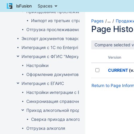
Skip
Предоставление данных о произведенных прос
lsFusion
Spaces
to
Приходование прослеживаемого товара
content
Skip
Импорт из третьих стран (не ЕАЭС)
Pages
…
Продажи
to
Page Histo
Отгрузка прослеживаемого товара
breadcrumbs
Skip
Экспорт документов товародвижения
to
Интеграция с 1С по EnterpriseData
header
menu
Интеграция с ФГИС "Меркурий"
Version
Skip
Настройки
to
CURRENT
(v.
action
Оформление документов с ВСД
menu
Интеграция с ЕГАИС
Return to Page Infor
Skip
to
Настройки интеграции с ЕГАИС
quick
Синхронизация справочников
search
Приход алкогольной продукции
Сверка прихода алкоголя на ТСД
Отгрузка алкоголя